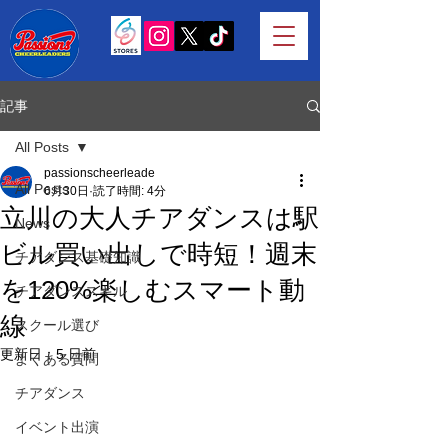
記事
All Posts
passionscheerleade
All Posts
6月30日
読了時間: 4分
立川の大人チアダンスは駅
News
ビル買い出しで時短！週末
チアダンス基礎知識
を120%楽しむスマート動
チアダンススキル
線
スクール選び
更新日：
5 日前
よくある質問
チアダンス
イベント出演