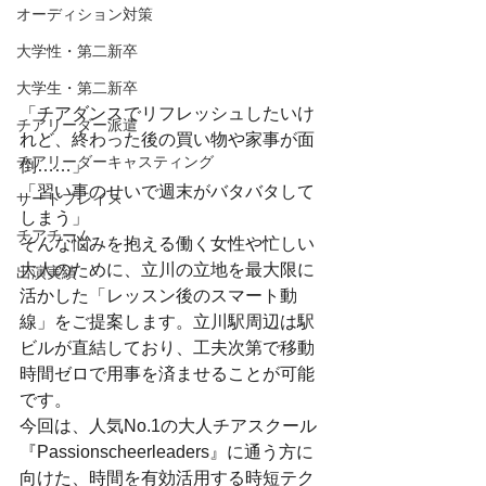
オーディション対策
大学性・第二新卒
大学生・第二新卒
「チアダンスでリフレッシュしたいけ
チアリーダー派遣
れど、終わった後の買い物や家事が面
チアリーダーキャスティング
倒……」
「習い事のせいで週末がバタバタして
サードプレイス
しまう」
チアチーム
そんな悩みを抱える働く女性や忙しい
大人のために、立川の立地を最大限に
出演実績
活かした「レッスン後のスマート動
線」をご提案します。立川駅周辺は駅
ビルが直結しており、工夫次第で移動
時間ゼロで用事を済ませることが可能
です。
今回は、人気No.1の大人チアスクール
『Passionscheerleaders』に通う方に
向けた、時間を有効活用する時短テク