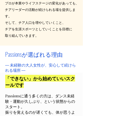
プロが本業やライフステージの変化があっても、
チアリーダーの活動が続けられる場を提供しま
す。
そして、チア人口を増やしていくこと、
チアを生涯スポーツとしていくことを目標に
取り組んでいきます。
― すべての女性に「いつ」「いかな
Passionsが選ばれる理由
る」タイミングにおいてもチアダン
スができる環境（サードプレイス）
― 未経験の大人女性が、安心して続けら
を提供する―
れる場所 ―
​「できない」から始めていいスク
ールです
Passionsに通う多くの方は、ダンス未経
験・運動が久しぶり、という状態からの
スタート。
振りを覚えるのが遅くても、体が思うよ