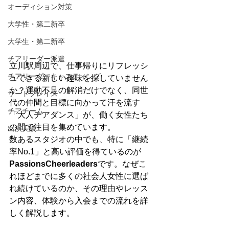
オーディション対策
大学性・第二新卒
大学生・第二新卒
チアリーダー派遣
立川駅周辺で、仕事帰りにリフレッシ
チアリーダーキャスティング
ュできる新しい趣味を探していません
か？運動不足の解消だけでなく、同世
サードプレイス
代の仲間と目標に向かって汗を流す
チアチーム
「大人チアダンス」が、働く女性たち
の間で注目を集めています。
出演実績
数あるスタジオの中でも、特に「継続
率No.1」と高い評価を得ているのが
PassionsCheerleaders
です。なぜこ
れほどまでに多くの社会人女性に選ば
れ続けているのか、その理由やレッス
ン内容、体験から入会までの流れを詳
しく解説します。