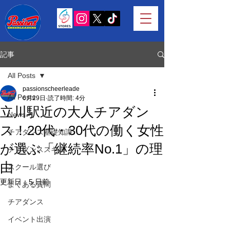
記事
All Posts
passionscheerleade
All Posts
6月29日
読了時間: 4分
立川駅近の大人チアダン
News
ス！20代・30代の働く女性
チアダンス基礎知識
が選ぶ「継続率No.1」の理
チアダンススキル
由
スクール選び
更新日：
5 日前
よくある質問
チアダンス
イベント出演