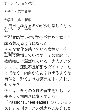
オーディション対策
大学性・第二新卒
大学生・第二新卒
「毎日、鏡を見るのが少し楽しくなっ
チアリーダー派遣
た」
チアリーダーキャスティング
「仕事のプレゼンでも、自然と堂々と
振る舞えるようになった」
サードプレイス
そんな変化を感じている女性が、今、
チアチーム
立川で急増しています。その秘訣は、
大人にこそ選ばれている「大人チアダ
出演実績
ンス」。運動不足解消やダイエットだ
けでなく、内面からあふれ出るような
自信と、輝くような笑顔を手に入れま
せんか？
今回は、多くの女性の背中を押し、人
生をより前向きに変えている
『PassionsCheerleaders（パッション
ズ）』立川クラスの魅力をご紹介しま