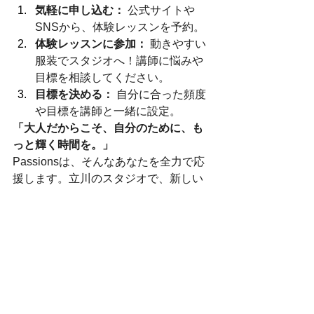
気軽に申し込む：
 公式サイトや
SNSから、体験レッスンを予約。
体験レッスンに参加：
 動きやすい
服装でスタジオへ！講師に悩みや
目標を相談してください。
目標を決める：
 自分に合った頻度
や目標を講師と一緒に設定。
「大人だからこそ、自分のために、も
っと輝く時間を。」
Passionsは、そんなあなたを全力で応
援します。立川のスタジオで、新しい
自分に出会えるのを楽しみにしていま
す！最新情報は公式SNSで公開中です
ので、ぜひチェックしてみてくださ
い。
Passionsの体験レッスンを受けるには
公式instagram
から「体験レッスン希
望」とDMで送れば参加することができ