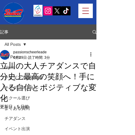
記事
All Posts
passionscheerleade
All Posts
6月29日
読了時間: 3分
立川の大人チアダンスで自
News
分史上最高の笑顔へ！手に
チアダンス基礎知識
入る自信とポジティブな変
チアダンススキル
化
スクール選び
更新日：
5 日前
よくある質問
チアダンス
イベント出演