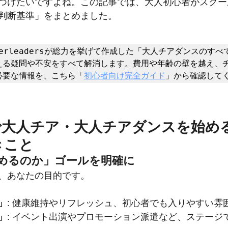
つけたいですよね。この記事では、大人初心者がスクー
判断基準」をまとめました。
Cheerleadersが総力を挙げて作成した「大人チアダンスのす
える疑問や不安をすべて解消します。費用や年齢の壁を越え、
必要な情報を、こちら「
初心者向け完全ガイド
」から確認して
で大人チア・大人チアダンスを始め
きこと
めるのか」ゴールを明確に
、あなたの目的です。
」
: 健康維持やリフレッシュ、初心者でも入りやすい雰
」
: イベント出演やプロモーション派遣など、ステージ