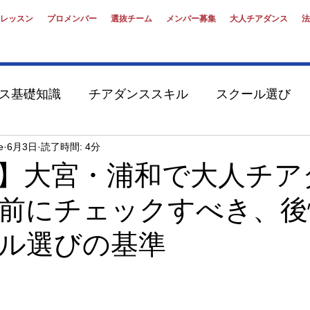
レッスン
プロメンバー
選抜チーム
メンバー募集
大人チアダンス
法
ス基礎知識
チアダンススキル
スクール選び
演
オーディション対策
大学性・第二新卒
e
6月3日
読了時間: 4分
】大宮・浦和で大人チア
前にチェックすべき、後
リーダーキャスティング
サードプレイス
チア
ル選びの基準