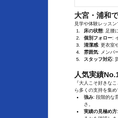
大宮・浦和
見学や体験レッスン
床の状態
: 足
個別フォロー
:
清潔感
: 更衣
雰囲気
: メン
スタッフ対応
:
人気実績No.1
『大人こそ好きなことを
ら多くの支持を集め
強み
: 段階的
さ。
実績の見極め方