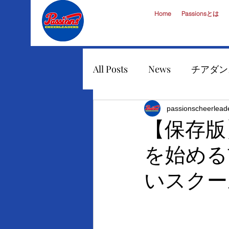
Home
Passionsとは
All Posts
News
チアダン
チアダンス
イベント出
passionscheerlead
【保存版
を始める
チアリーダー派遣
チア
いスクー