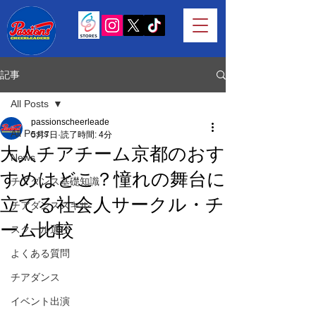
記事
All Posts
passionscheerleade
All Posts
5月7日
読了時間: 4分
大人チアチーム京都のおす
News
すめはどこ？憧れの舞台に
チアダンス基礎知識
立てる社会人サークル・チ
チアダンススキル
ーム比較
スクール選び
よくある質問
チアダンス
イベント出演