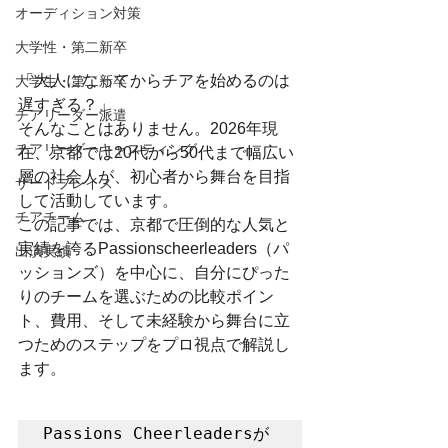
オーディション対策
大学性・第二新卒
「大人になってからチアを始めるのは
大学生・第二新卒
遅すぎる？」
チアリーダー派遣
そんなことはありません。2026年現
チアリーダーキャスティング
在、京都では20代から50代まで幅広い
層の社会人が、初心者から舞台を目指
サードプレイス
して活動しています。
チアチーム
この記事では、京都で圧倒的な人気と
実績を誇るPassionscheerleaders（パ
出演実績
ッションズ）を中心に、自分にぴった
りのチームを選ぶための比較ポイン
ト、費用、そして未経験から舞台に立
つためのステップをプロ視点で解説し
ます。
Passions Cheerleadersが