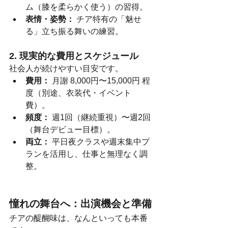
ム（膝を柔らかく使う）の習得。
表情・姿勢：
 チア特有の「魅せ
る」立ち振る舞いの練習。
2. 現実的な費用とスケジュール
社会人が続けやすい目安です。
費用：
 月謝 8,000円〜15,000円 程
度（別途、衣装代・イベント
費）。
頻度：
 週1回（継続重視）〜週2回
（舞台デビュー目標）。
両立：
 平日夜クラスや週末集中プ
ランを活用し、仕事と無理なく調
整。
憧れの舞台へ：出演機会と準備
チアの醍醐味は、なんといっても本番