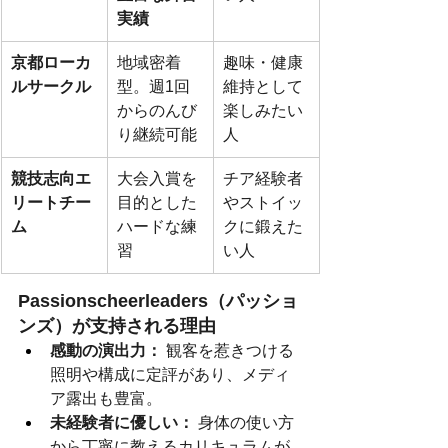
実績
京都ローカ
地域密着
趣味・健康
ルサークル
型。週1回
維持として
からのんび
楽しみたい
り継続可能
人
競技志向エ
大会入賞を
チア経験者
リートチー
目的とした
やストイッ
ム
ハードな練
クに鍛えた
習
い人
Passionscheerleaders（パッショ
ンズ）が支持される理由
感動の演出力：
 観客を惹きつける
照明や構成に定評があり、メディ
ア露出も豊富。
未経験者に優しい：
 身体の使い方
から丁寧に教えるカリキュラムが