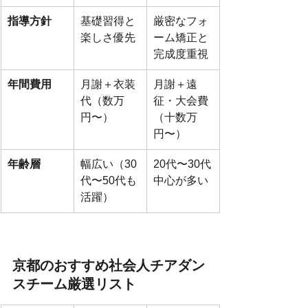
指導方針
基礎習得と
厳密なフォ
楽しさ優先
ーム矯正と
完成度重視
年間費用
月謝＋衣装
月謝＋遠
代（数万
征・大会費
円〜）
（十数万
円〜）
年齢層
幅広い（30
20代〜30代
代〜50代も
中心が多い
活躍）
京都のおすすめ社会人チアダン
スチーム厳選リスト