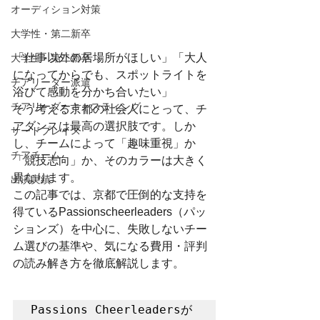
オーディション対策
大学性・第二新卒
「仕事以外の居場所がほしい」「大人
大学生・第二新卒
になってからでも、スポットライトを
チアリーダー派遣
浴びて感動を分かち合いたい」
チアリーダーキャスティング
そう考える京都の社会人にとって、チ
アダンスは最高の選択肢です。しか
サードプレイス
し、チームによって「趣味重視」か
チアチーム
「競技志向」か、そのカラーは大きく
異なります。
出演実績
この記事では、京都で圧倒的な支持を
得ているPassionscheerleaders（パッ
ションズ）を中心に、失敗しないチー
ム選びの基準や、気になる費用・評判
の読み解き方を徹底解説します。
Passions Cheerleadersが