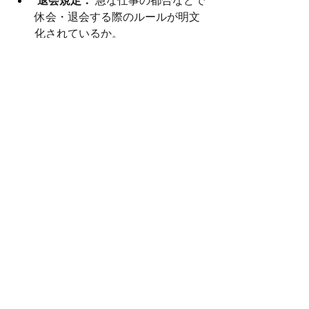
退会規定：
 急な仕事の都合などで
休会・退会する際のルールが明文
化されているか。
まとめ：自分に合うチームの選
び方と次の一歩
社会人チアを成功させるコツは、
「自
分の現在の生活リズム」に無理なくフ
ィットするか
を見極めることです。
まずは、最も実績のある
Passionscheerleaders
などの公式サイ
トから問い合わせ、体験レッスンの予
約をしてみましょう。問い合わせ時に
は「未経験ですが、週◯回くらい参加
したいです」と伝えるとスムーズで
す。
京都の舞台で、新しい自分に出会う一
歩を今日から踏み出してみませんか？