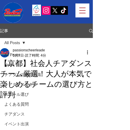
記事
All Posts
passionscheerleade
All Posts
5月7日
読了時間: 4分
【京都】社会人チアダンス
News
チーム厳選！大人が本気で
チアダンス基礎知識
楽しめるチームの選び方と
チアダンススキル
評判
スクール選び
よくある質問
チアダンス
イベント出演