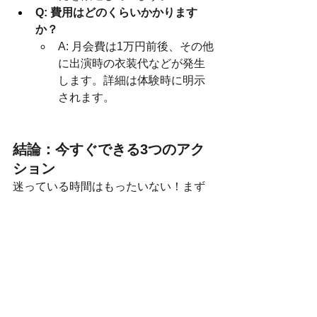
Q: 費用はどのくらいかかります
か？
A: 月会費は1万円前後、その他
に出演時の衣装代などが発生
します。詳細は体験時に明示
されます。
結論：今すぐできる3つのアク
ション
迷っている時間はもったいない！まず
は以下の3つから始めましょう。
日程確認:
 Passionsの公式
instagramで、体験レッスン日をチ
ェック。
申し込み:
 「大学生／第二新卒で
す。見学希望」とDMまたはメール
を送る。