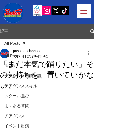
記事
All Posts
passionscheerleade
All Posts
1月20日
読了時間: 4分
「まだ本気で踊りたい」そ
News
の気持ちを、置いていかな
チアダンス基礎知識
い。
チアダンススキル
スクール選び
よくある質問
チアダンス
イベント出演