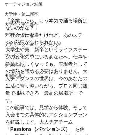
オーディション対策
大学性・第二新卒
「卒業したら、もう本気で踊る場所は
大学生・第二新卒
ないのかな？」
チアリーダー派遣
「社会人になったけれど、あのステー
ジの熱狂が忘れられない」
チアリーダーキャスティング
大学生や第二新卒というライフステー
サードプレイス
ジの変化の中にいるあなたへ。仕事や
学業が忙しくなっても、表現者として
チアチーム
の情熱を諦める必要はありません。大
出演実績
人チアダンスの世界は、今のあなたの
生活に寄り添いながら、プロと同じ熱
量で挑戦できる「最高の居場所」で
す。
この記事では、見学から体験、そして
入会までの具体的なアクションプラン
を解説します。大人チアチーム
「
Passions（パッションズ）
」を例