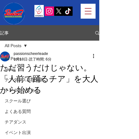
記事
All Posts
passionscheerleade
All Posts
1月18日
読了時間: 6分
ただ習うだけじゃない。
News
「人前で踊るチア」を大人
チアダンス基礎知識
から始める
チアダンススキル
スクール選び
よくある質問
チアダンス
イベント出演