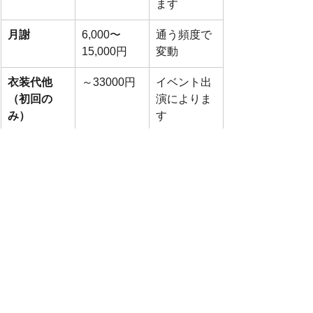
ます
月謝
6,000〜
通う頻度で
15,000円
変動
衣装代他
～33000円
イベント出
（初回の
演によりま
み）
す
メンバーの声：未経験から活躍
するリアル
「仕事以外の居場所が欲しかった」
「キラキラした衣装を着て踊るのが夢
だった」という女性たちが、次々とス
テージデビューを果たしています。
「最初は不安だったけど、先生や仲間
が優しく教えてくれた」「本番後の達