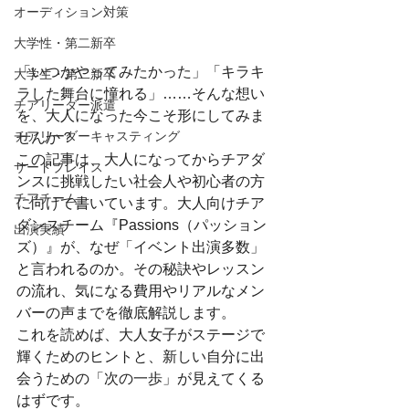
オーディション対策
大学性・第二新卒
「いつかやってみたかった」「キラキ
大学生・第二新卒
ラした舞台に憧れる」……そんな想い
チアリーダー派遣
を、大人になった今こそ形にしてみま
チアリーダーキャスティング
せんか？
この記事は、大人になってからチアダ
サードプレイス
ンスに挑戦したい社会人や初心者の方
チアチーム
に向けて書いています。大人向けチア
ダンスチーム『Passions（パッション
出演実績
ズ）』が、なぜ「イベント出演多数」
と言われるのか。その秘訣やレッスン
の流れ、気になる費用やリアルなメン
バーの声までを徹底解説します。
これを読めば、大人女子がステージで
輝くためのヒントと、新しい自分に出
会うための「次の一歩」が見えてくる
はずです。