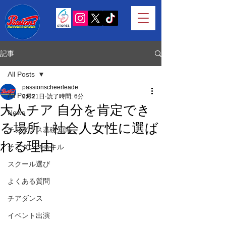
記事
All Posts
passionscheerleade
All Posts
2月21日
読了時間: 6分
大人チア 自分を肯定でき
News
る場所｜社会人女性に選ば
チアダンス基礎知識
れる理由
チアダンススキル
スクール選び
よくある質問
チアダンス
イベント出演