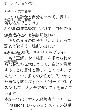
オーディション対策
大学性・第二新卒
「いつも誰かと自分を比べて、勝手に
大学生・第二新卒
落ち込んでしまう」
チアリーダー派遣
「仕事の成果や数字だけで、自分の価
値を決められる毎日に疲れた」
チアリーダーキャスティング
「ありのままの自分を『いいよ』って
サードプレイス
認めてもらえる場所がほしい」
20代から30代。キャリアもプライベー
チアチーム
トも「正解」や「結果」を求められが
出演実績
ちな私たち世代にとって、自分を肯定
することは意外と難しいものです。そ
んな中、いま多くの女性が、失いかけ
た自信を取り戻すための“サードプレイ
ス”として「大人チアダンス」を選んで
います。
本記事では、大人未経験者向けチーム
「Passions（パッションズ）」の活動