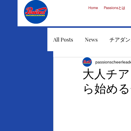
Home
Passionsとは
All Posts
News
チアダン
チアダンス
イベント出
passionscheerlead
大人チア
ら始める
チアリーダー派遣
チア