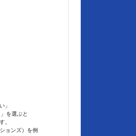
い」
ス」を選ぶと
す。
ッションズ）を例