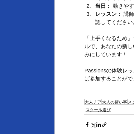
当日：
 動きや
レッスン：
 講
認してください
「上手くなるため」で
ルで、あなたの新し
みにしています！
Passionsの体験
ば参加することがで
大人チア
大人の習い事
ス
スクール選び