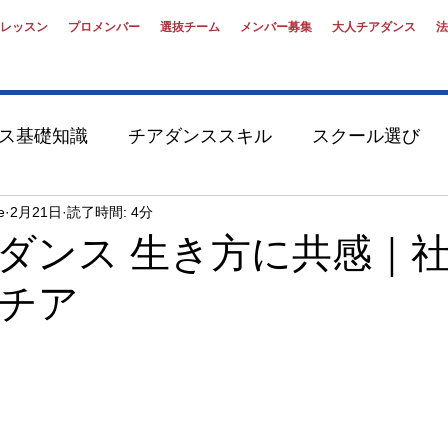
レッスン
プロメンバー
選抜チーム
メンバー募集
大人チアダンス
法
ス基礎知識
チアダンススキル
スクール選び
演
オーディション対策
大学性・第二新卒
e
2月21日
読了時間: 4分
ダンス 生き方に共感｜
チア
リーダーキャスティング
サードプレイス
チア