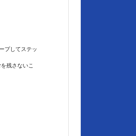
。
キープしてステッ
労を残さないこ