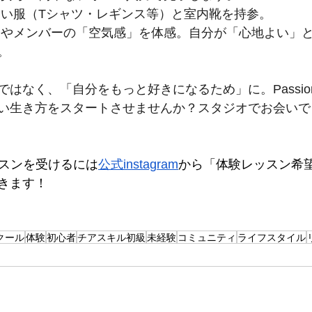
すい服（Tシャツ・レギンス等）と室内靴を持参。
師やメンバーの「空気感」を体感。自分が「心地よい」
。
はなく、「自分をもっと好きになるため」に。Passio
い生き方をスタートさせませんか？スタジオでお会いで
レッスンを受けるには
公式instagram
から「体験レッスン希
きます！
クール
体験
初心者
チアスキル初級
未経験
コミュニティ
ライフスタイル