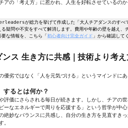
チアの「考え方」に惹かれ、人生を好転させているのか
Cheerleadersが総力を挙げて作成した「大人チアダンスのす
える疑問や不安をすべて解消します。費用や年齢の壁を越え、
必要な情報を、こちら「
初心者向け完全ガイド
」から確認して
アダンス 生き方に共感｜技術より考
の優劣ではなく「人を元気づける」というマインドにあ
」するとは何か？
や評価にさらされる毎日が続きます。しかし、チアの世
ピーなエネルギーで周りを応援する」という哲学が中心
の絶妙なバランスに共感し、自分の生き方を見直すきっ
す。