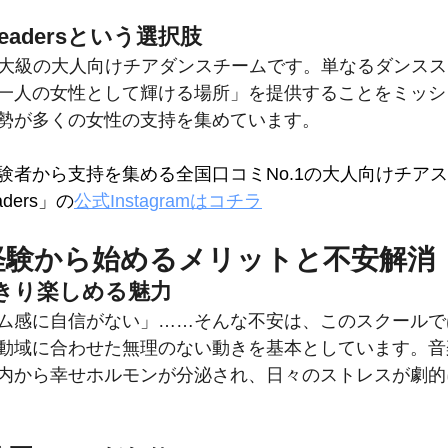
erleadersという選択肢
日本最大級の大人向けチアダンスチームです。単なるダンス
一人の女性として輝ける場所」を提供することをミッシ
勢が多くの女性の支持を集めています。
験者から支持を集める全国口コミNo.1の大人向けチア
eaders」の
公式Instagramはコチラ
未経験から始めるメリットと不安解消
きり楽しめる魅力
ム感に自信がない」……そんな不安は、このスクールで
動域に合わせた無理のない動きを基本としています。音
内から幸せホルモンが分泌され、日々のストレスが劇的