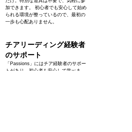
だけ。特別な道具は不要で、気軽に参
加できます。 初心者でも安心して始め
られる環境が整っているので、最初の
一歩も心配ありません。
チアリーディング経験者
のサポート
「Passions」にはチア経験者のサポー
トがあり、初心者も安心して学べま
す。
経験者からのアドバイスでスキルを伸
ばせるだけでなく、仲間と一緒に成長
する楽しさも実感できます。 一人では
味わえない、チームでの達成感や絆を
体験できるのも魅力です。