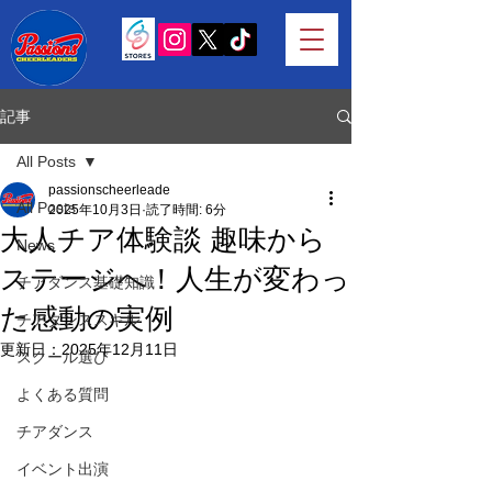
記事
All Posts
passionscheerleade
All Posts
2025年10月3日
読了時間: 6分
大人チア体験談 趣味から
News
ステージへ！人生が変わっ
チアダンス基礎知識
た感動の実例
チアダンススキル
更新日：
2025年12月11日
スクール選び
よくある質問
チアダンス
イベント出演