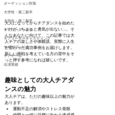
オーディション対策
大学性・第二新卒
大学生・第二新卒
大人になってからチアダンスを始めた
いけど、ちょっと勇気が出ない…。そ
チアリーダー派遣
んなあなたに向けて、この記事では大
チアリーダーキャスティング
人チアの楽しさや体験談、実際に人生
サードプレイス
が変わった成功事例をお届けします。
新しい挑戦を考えている方の背中をそ
チアチーム
っと押す参考になれば嬉しいです。
出演実績
趣味としての大人チアダ
ンスの魅力
大人チアは、ただの趣味以上の魅力が
あります。
運動不足の解消やストレス発散
仲間と一緒に目標に向かう達成感