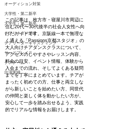
オーディション対策
大学性・第二新卒
この記事は、枚方市・寝屋川市周辺に
大学生・第二新卒
住む20代〜30代後半の社会人女性へ向
チアリーダー派遣
けたガイドです。京阪線一本で無理な
く通える「Passions京都スタジオ」の
チアリーダーキャスティング
大人向けチアダンスクラスについて、
サードプレイス
アクセスのしやすさやレッスン内容、
料金の目安、イベント情報、体験から
チアチーム
入会までの流れ、そしてよくある疑問
出演実績
までを丁寧にまとめています。チアが
まったく初めての方、仕事と両立しな
がら新しいことを始めたい方、同世代
の仲間と楽しく体を動かしたい方が、
安心して一歩を踏み出せるよう、実践
的でリアルな情報をお届けします。