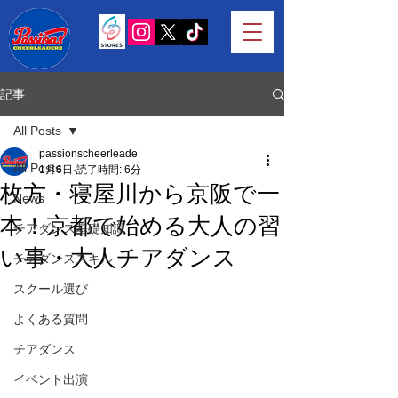
記事
All Posts
passionscheerleade
All Posts
1月6日
読了時間: 6分
枚方・寝屋川から京阪で一
News
本！京都で始める大人の習
チアダンス基礎知識
い事・大人チアダンス
チアダンススキル
スクール選び
よくある質問
チアダンス
イベント出演