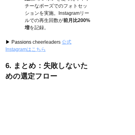
チーなポーズでのフォトセッ
ションを実施。Instagramリー
ルでの再生回数が
前月比200%
増
を記録。
▶ Passions 
cheerleaders 
公式
Instagramはこちら
6. まとめ：失敗しないた
めの選定フロー
【最短で正解を導く3ステップ】
KPIを定める
: 「来賓の満足度
（格）」か「SNS拡散数（熱）」
か。
PassionsCheerleadersへ相談
: ブ
ランドガイドラインを共有し、両
スタイルの「衣装サンプル」と