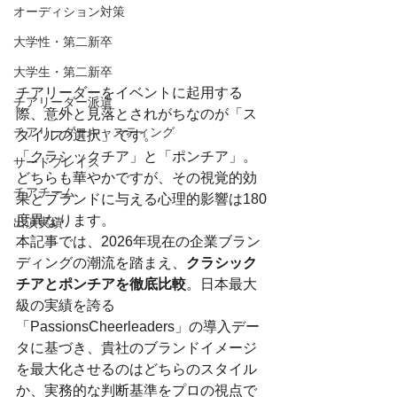
オーディション対策
大学性・第二新卒
大学生・第二新卒
チアリーダーをイベントに起用する
チアリーダー派遣
際、意外と見落とされがちなのが「ス
チアリーダーキャスティング
タイルの選択」です。
「クラシックチア」と「ポンチア」。
サードプレイス
どちらも華やかですが、その視覚的効
チアチーム
果とブランドに与える心理的影響は180
度異なります。
出演実績
本記事では、2026年現在の企業ブラン
ディングの潮流を踏まえ、
クラシック
チアとポンチアを徹底比較
。日本最大
級の実績を誇る
「PassionsCheerleaders」の導入デー
タに基づき、貴社のブランドイメージ
を最大化させるのはどちらのスタイル
か、実務的な判断基準をプロの視点で