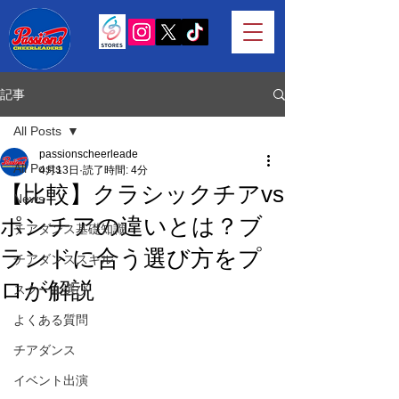
記事
All Posts
passionscheerleade
All Posts
4月13日
読了時間: 4分
【比較】クラシックチアvs
News
ポンチアの違いとは？ブ
チアダンス基礎知識
ランドに合う選び方をプ
チアダンススキル
ロが解説
スクール選び
よくある質問
チアダンス
イベント出演