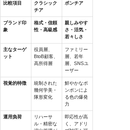
比較項目
クラシック
ポンチア
チア
ブランド印
格式・信頼
親しみやす
象
性・高級感
さ・活気・
若々しさ
主なターゲ
役員層、
ファミリー
ット
BtoB顧客、
層、若年
高所得層
層、SNSユ
ーザー
視覚的特徴
統制された
鮮やかなポ
幾何学美・
ンポンによ
隊形変化
る色の爆発
力
運用負荷
リハーサ
即応性が高
ル・精密な
く、アドリ