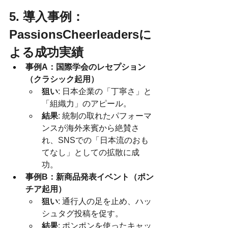
5. 導入事例：
PassionsCheerleadersに
よる成功実績
事例A：国際学会のレセプション
（クラシック起用）
狙い
: 日本企業の「丁寧さ」と
「組織力」のアピール。
結果
: 統制の取れたパフォーマ
ンスが海外来賓から絶賛さ
れ、SNSでの「日本流のおも
てなし」としての拡散に成
功。
事例B：新商品発表イベント（ポン
チア起用）
狙い
: 通行人の足を止め、ハッ
シュタグ投稿を促す。
結果
: ポンポンを使ったキャッ