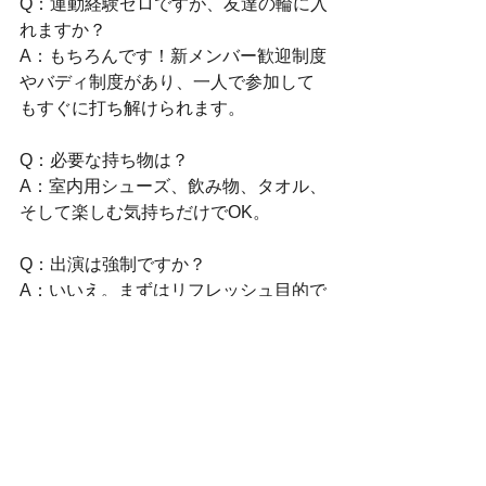
Q：運動経験ゼロですが、友達の輪に入
れますか？
A：もちろんです！新メンバー歓迎制度
やバディ制度があり、一人で参加して
もすぐに打ち解けられます。
Q：必要な持ち物は？
A：室内用シューズ、飲み物、タオル、
そして楽しむ気持ちだけでOK。
Q：出演は強制ですか？
A：いいえ。まずはリフレッシュ目的で
週1回から楽しみ、自信がついたらイベ
ントを目指す「月3回コース」へ移行す
る方も多いですよ。
今すぐできるアクショ
ン：体験レッスンへの一