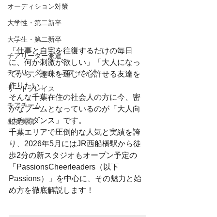
オーディション対策
大学性・第二新卒
大学生・第二新卒
「仕事と自宅を往復するだけの毎日
チアリーダー派遣
に、何か刺激が欲しい」「大人になっ
チアリーダーキャスティング
てから、趣味を通じて心許せる友達を
作りたい」
サードプレイス
そんな千葉在住の社会人の方に今、密
チアチーム
かなブームとなっているのが「大人向
けチアダンス」です。
出演実績
千葉エリアで圧倒的な人気と実績を誇
り、2026年5月にはJR西船橋駅から徒
歩2分の新スタジオもオープン予定の
「PassionsCheerleaders（以下
Passions）」を中心に、その魅力と始
め方を徹底解説します！