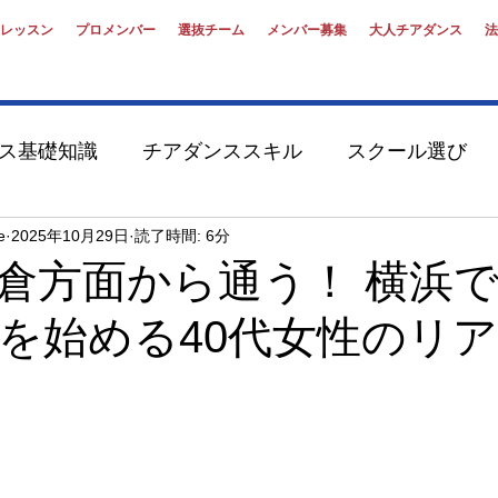
レッスン
プロメンバー
選抜チーム
メンバー募集
大人チアダンス
法
ス基礎知識
チアダンススキル
スクール選び
演
オーディション対策
大学性・第二新卒
e
2025年10月29日
読了時間: 6分
倉方面から通う！ 横浜
を始める40代女性のリ
リーダーキャスティング
サードプレイス
チア