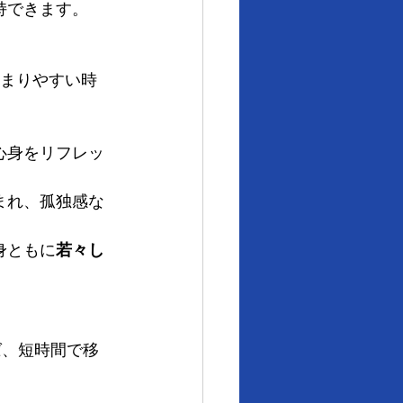
持できます。
溜まりやすい時
心身をリフレッ
まれ、孤独感な
身ともに
若々し
ば、短時間で移