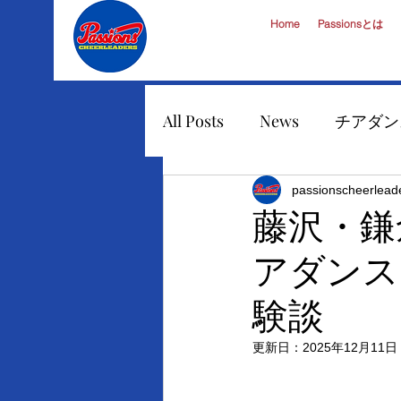
Home
Passionsとは
All Posts
News
チアダン
チアダンス
イベント出
passionscheerlead
藤沢・鎌
アダンス
チアリーダー派遣
チア
験談
更新日：
2025年12月11日