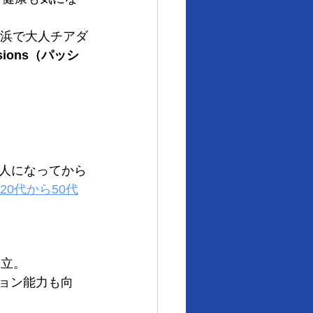
横浜で大人チアダ
sions（パッシ
人になってから
20代から50代
両立。
ション能力も向