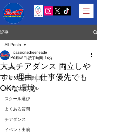
記事
All Posts
passionscheerleade
All Posts
2月18日
読了時間: 14分
大人チアダンス 両立しや
News
すい理由｜仕事優先でも
チアダンス基礎知識
OKな環境
チアダンススキル
スクール選び
よくある質問
チアダンス
イベント出演