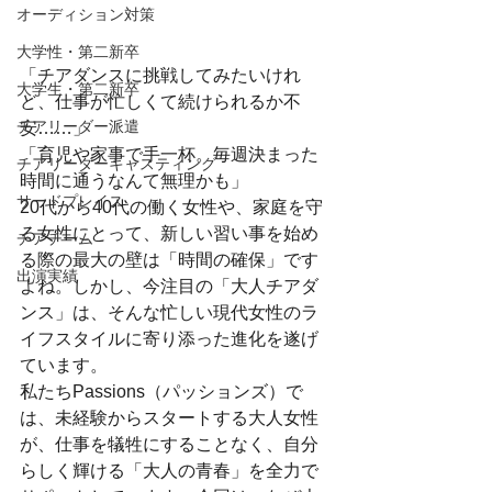
オーディション対策
大学性・第二新卒
「チアダンスに挑戦してみたいけれ
大学生・第二新卒
ど、仕事が忙しくて続けられるか不
チアリーダー派遣
安……」
「育児や家事で手一杯。毎週決まった
チアリーダーキャスティング
時間に通うなんて無理かも」
サードプレイス
20代から40代の働く女性や、家庭を守
る女性にとって、新しい習い事を始め
チアチーム
る際の最大の壁は「時間の確保」です
出演実績
よね。しかし、今注目の「大人チアダ
ンス」は、そんな忙しい現代女性のラ
イフスタイルに寄り添った進化を遂げ
ています。
私たちPassions（パッションズ）で
は、未経験からスタートする大人女性
が、仕事を犠牲にすることなく、自分
らしく輝ける「大人の青春」を全力で