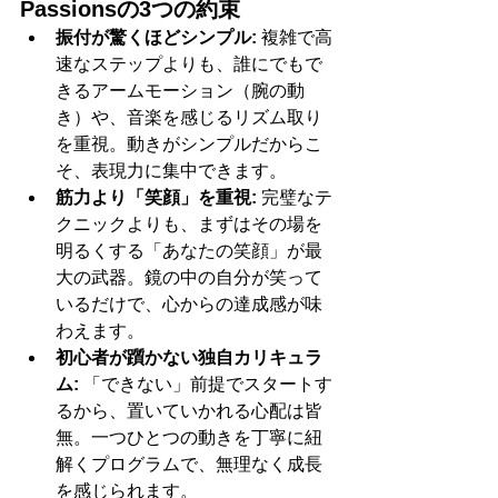
Passionsの3つの約束
振付が驚くほどシンプル:
 複雑で高
速なステップよりも、誰にでもで
きるアームモーション（腕の動
き）や、音楽を感じるリズム取り
を重視。動きがシンプルだからこ
そ、表現力に集中できます。
筋力より「笑顔」を重視:
 完璧なテ
クニックよりも、まずはその場を
明るくする「あなたの笑顔」が最
大の武器。鏡の中の自分が笑って
いるだけで、心からの達成感が味
わえます。
初心者が躓かない独自カリキュラ
ム:
 「できない」前提でスタートす
るから、置いていかれる心配は皆
無。一つひとつの動きを丁寧に紐
解くプログラムで、無理なく成長
を感じられます。