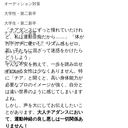
オーディション対策
大学性・第二新卒
大学生・第二新卒
「チアダンスにずっと憧れていたけれ
チアリーダー派遣
ど、私は運動音痴だから……」 「体が
チアリーダーキャスティング
ガチガチに硬いし、リズム感もゼロ。
若い子たちに混ざって迷惑をかけたら
サードプレイス
どうしよう」
チアチーム
そんな不安を抱えて、一歩を踏み出せ
ずにいる女性は少なくありません。特
出演実績
に「チア」と聞くと、高い身体能力が
必要なプロのイメージが強く、自分と
は遠い世界のように感じてしまいます
よね。
しかし、声を大にしてお伝えしたいこ
とがあります。
大人チアダンスにおい
て、運動神経の良し悪しは一切関係あ
りません！