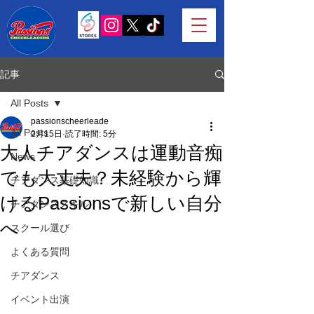
記事
All Posts
passionscheerleade
All Posts
2月15日
読了時間: 5分
大人チアダンスは運動音痴
News
でも大丈夫？未経験から輝
チアダンス基礎知識
けるPassionsで新しい自分
チアダンススキル
へ
スクール選び
よくある質問
チアダンス
イベント出演